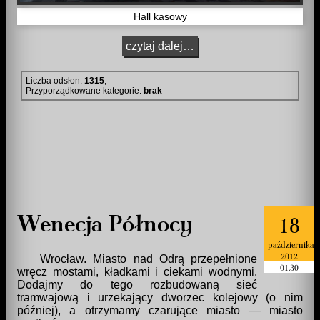
Hall kasowy
czytaj dalej…
Liczba odsłon:
1315
;
Przyporządkowane kategorie:
brak
Wenecja Północy
18
października
2012
Wrocław. Miasto nad Odrą przepełnione
01.30
wręcz mostami, kładkami i ciekami wodnymi.
Dodajmy do tego rozbudowaną sieć
tramwajową i urzekający dworzec kolejowy (o nim
później), a otrzymamy czarujące miasto — miasto