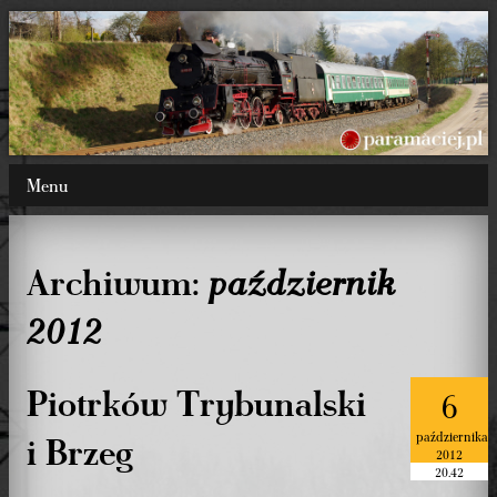
Menu
Archiwum:
październik
2012
Piotrków Trybunalski
6
i Brzeg
października
2012
20.42