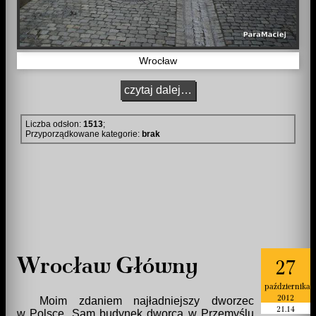
Wrocław
czytaj dalej…
Liczba odsłon:
1513
;
Przyporządkowane kategorie:
brak
Wrocław Główny
27
października
2012
Moim zdaniem najładniejszy dworzec
21.14
w Polsce. Sam budynek dworca w Przemyślu