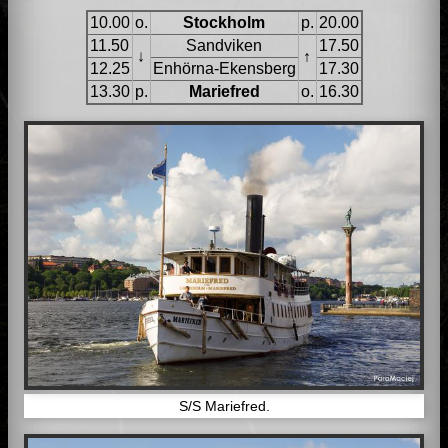
10.00
o.
Stockholm
p.
20.00
11.50
Sandviken
17.50
↓
↑
12.25
Enhörna-Ekensberg
17.30
13.30
p.
Mariefred
o.
16.30
S/S Mariefred.