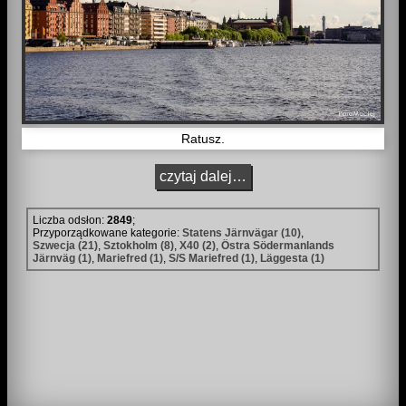
Ratusz.
czytaj dalej…
Liczba odsłon:
2849
;
Przyporządkowane kategorie:
Statens Järnvägar (10)
,
Szwecja (21)
,
Sztokholm (8)
,
X40 (2)
,
Östra Södermanlands
Järnväg (1)
,
Mariefred (1)
,
S/S Mariefred (1)
,
Läggesta (1)