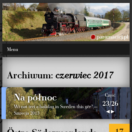
Menu
Archiwum:
czerwiec 2017
Na północ
Część
23/26
Wi nøt trei a høliday in Sweden this yër? —
◀
▶
Szwecja 2013
17
Östra Södermanlands