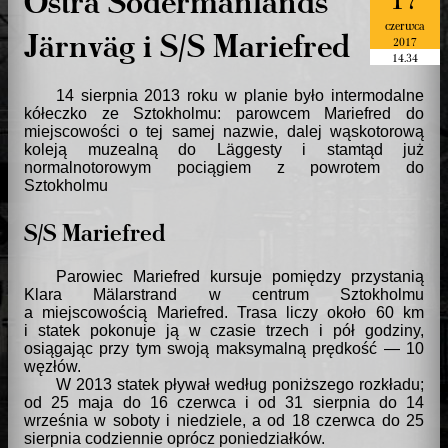
czerwca
Järnväg i S/S Mariefred
2017
14.34
14 sierpnia 2013 roku w planie było intermodalne
kółeczko ze Sztokholmu: parowcem Mariefred do
miejscowości o tej samej nazwie, dalej wąskotorową
koleją muzealną do Läggesty i stamtąd już
normalnotorowym pociągiem z powrotem do
Sztokholmu
S/S Mariefred
Parowiec Mariefred kursuje pomiędzy przystanią
Klara Mälarstrand w centrum Sztokholmu
a miejscowością Mariefred. Trasa liczy około 60 km
i statek pokonuje ją w czasie trzech i pół godziny,
osiągając przy tym swoją maksymalną prędkość — 10
węzłów.
W 2013 statek pływał według poniższego rozkładu;
od 25 maja do 16 czerwca i od 31 sierpnia do 14
września w soboty i niedziele, a od 18 czerwca do 25
sierpnia codziennie oprócz poniedziałków.