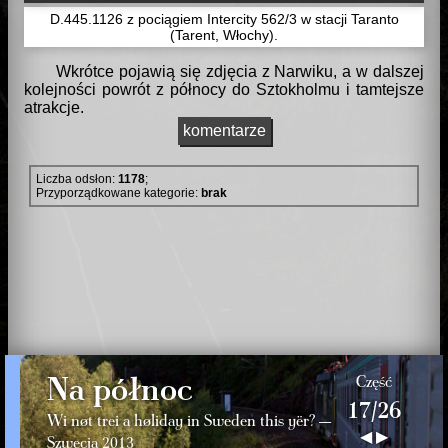
D.445.1126 z pociągiem Intercity 562/3 w stacji Taranto
(Tarent, Włochy).
Wkrótce pojawią się zdjęcia z Narwiku, a w dalszej
kolejności powrót z północy do Sztokholmu i tamtejsze
atrakcje.
komentarze
Liczba odsłon:
1178
;
Przyporządkowane kategorie:
brak
Na północ
Część
17/26
Wi nøt trei a høliday in Sweden this yër? —
◀
▶
Szwecja 2013