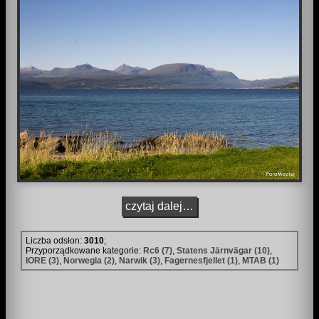
czytaj dalej…
Liczba odsłon:
3010
;
Przyporządkowane kategorie:
Rc6 (7)
,
Statens Järnvägar (10)
,
IORE (3)
,
Norwegia (2)
,
Narwik (3)
,
Fagernesfjellet (1)
,
MTAB (1)