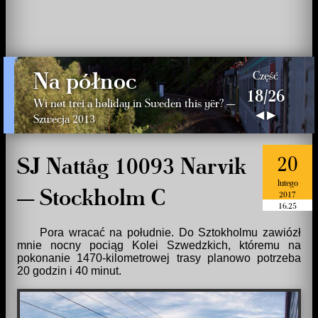
Na północ
Część
18/26
Wi nøt trei a høliday in Sweden this yër? —
◀
▶
Szwecja 2013
20
SJ Nattåg 10093 Narvik
lutego
— Stockholm C
2017
16.25
Pora wracać na południe. Do Sztokholmu zawiózł
mnie nocny pociąg Kolei Szwedzkich, któremu na
pokonanie 1470-kilometrowej trasy planowo potrzeba
20 godzin i 40 minut.