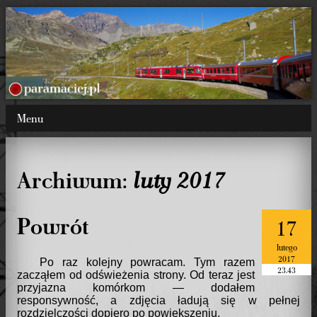
Menu
Archiwum:
luty 2017
Powrót
17
lutego
2017
Po raz kolejny powracam. Tym razem
23.43
zacząłem od odświeżenia strony. Od teraz jest
przyjazna komórkom — dodałem
responsywność, a zdjęcia ładują się w pełnej
rozdzielczości dopiero po powiększeniu.