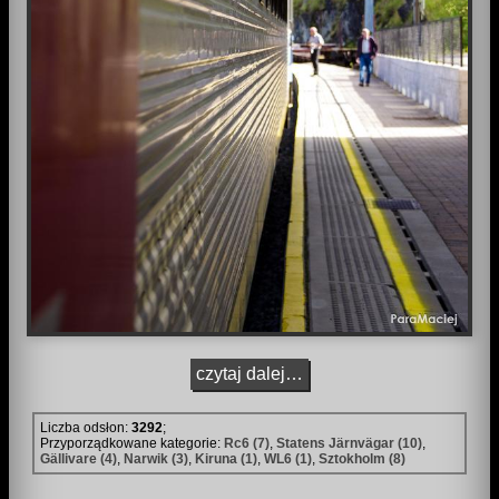
czytaj dalej…
Liczba odsłon:
3292
;
Przyporządkowane kategorie:
Rc6 (7)
,
Statens Järnvägar (10)
,
Gällivare (4)
,
Narwik (3)
,
Kiruna (1)
,
WL6 (1)
,
Sztokholm (8)