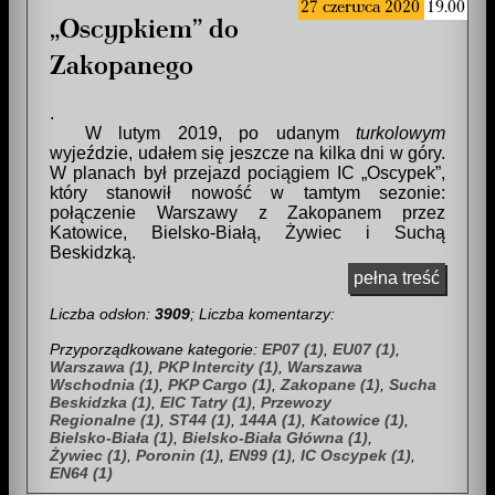
27 czerwca 2020
19.00
Oscypkiem
do
Zakopanego
.
W lutym 2019, po udanym
turkolowym
wyjeździe, udałem się jeszcze na kilka dni w góry.
W planach był przejazd pociągiem IC
Oscypek
,
który stanowił nowość w tamtym sezonie:
połączenie Warszawy z Zakopanem przez
Katowice, Bielsko-Białą, Żywiec i Suchą
Beskidzką.
pełna treść
Liczba odsłon:
3909
; Liczba komentarzy:
Przyporządkowane kategorie:
EP07 (1)
,
EU07 (1)
,
Warszawa (1)
,
PKP Intercity (1)
,
Warszawa
Wschodnia (1)
,
PKP Cargo (1)
,
Zakopane (1)
,
Sucha
Beskidzka (1)
,
EIC Tatry (1)
,
Przewozy
Regionalne (1)
,
ST44 (1)
,
144A (1)
,
Katowice (1)
,
Bielsko-Biała (1)
,
Bielsko-Biała Główna (1)
,
Żywiec (1)
,
Poronin (1)
,
EN99 (1)
,
IC Oscypek (1)
,
EN64 (1)