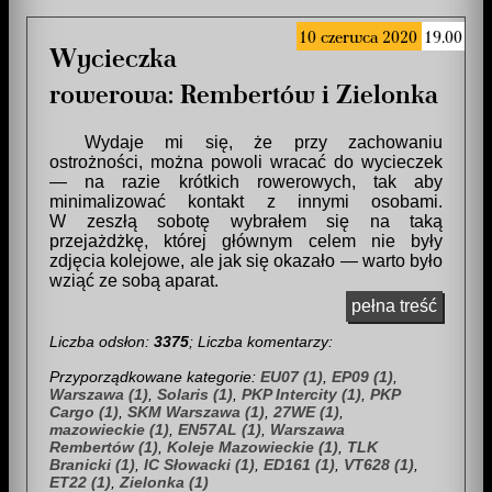
10 czerwca 2020
19.00
Wycieczka
rowerowa: Rembertów i Zielonka
Wydaje mi się, że przy zachowaniu
ostrożności, można powoli wracać do wycieczek
— na razie krótkich rowerowych, tak aby
minimalizować kontakt z innymi osobami.
W zeszłą sobotę wybrałem się na taką
przejażdżkę, której głównym celem nie były
zdjęcia kolejowe, ale jak się okazało — warto było
wziąć ze sobą aparat.
pełna treść
Liczba odsłon:
3375
; Liczba komentarzy:
Przyporządkowane kategorie:
EU07 (1)
,
EP09 (1)
,
Warszawa (1)
,
Solaris (1)
,
PKP Intercity (1)
,
PKP
Cargo (1)
,
SKM Warszawa (1)
,
27WE (1)
,
mazowieckie (1)
,
EN57AL (1)
,
Warszawa
Rembertów (1)
,
Koleje Mazowieckie (1)
,
TLK
Branicki (1)
,
IC Słowacki (1)
,
ED161 (1)
,
VT628 (1)
,
ET22 (1)
,
Zielonka (1)