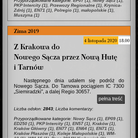
Przyporządkowane kategorie:
EP07 (1)
,
Nowy Sącz (1)
,
PKP Intercity (1)
,
Przewozy Regionalne (1)
,
Krynica-
Zdrój (1)
,
EN71 (1)
,
Polregio (1)
,
małopolskie (1)
,
Muszyna (1)
Zima 2019
4 listopada 2020
18.00
Z Krakowa do
Nowego Sącza przez Nową Hutę
i Tarnów
Następnego dnia udałem się podróż do
Nowego Sącza. Do Tarnowa pociągiem IC 7300
Siemiradzki
, a dalej Regio 30657.
pełna treść
Liczba odsłon:
2843
; Liczba komentarzy:
Przyporządkowane kategorie:
Nowy Sącz (1)
,
EP09 (1)
,
ED250 (1)
,
PKP Intercity (1)
,
EN57 (1)
,
Kraków (1)
,
Kraków Główny (1)
,
EN77 (1)
,
EN64 (1)
,
EN71 (1)
,
Kraków Płaszów (1)
,
Koleje Małopolskie (1)
,
WM-