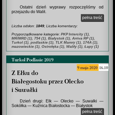
Ostatni dzień wyprawy rozpoczęliśmy od
przejazdu do Walił.
pełna treść
Liczba odsłon:
1849
; Liczba komentarzy:
Przyporządkowane kategorie:
PKP Intercity (1)
,
MR/MRD (1)
,
754 (1)
,
Białystok (1)
,
Arriva RP (1)
,
Turkol (1)
,
podlaskie (1)
,
TLK Mamry (1)
,
174A (1)
,
mazowieckie (1)
,
Ostrołęka (1)
,
Waliły (1)
,
Łapy (1)
Turkol Podlasie 2019
9 maja 2020
16.10
Z Ełku do
Białegostoku przez Olecko
i Suwałki
Dzień drugi: Ełk — Olecko — Suwałki —
Sokółka — Kuźnica Białostocka — Białystok
pełna treść