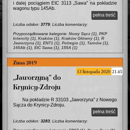
i dalej pociągiem EIC 3113 „Sawa” na pokładzie
wagonu typu 145Ab.
pełna treść
Liczba odsłon:
3779
; Liczba komentarzy:
Przyporządkowane kategorie:
Nowy Sącz (1)
,
PKP
Intercity (1)
,
Kraków (1)
,
Kraków Główny (1)
,
R
Jaworzyna (1)
,
EN71 (1)
,
Polregio (1)
,
Tarnów (1)
,
145Ab (1)
,
EIC Sawa (1)
,
155A (1)
Zima 2019
13 listopada 2020
21.45
„Jaworzyną” do
Krynicy-Zdroju
Na pokładzie R 33103 „Jaworzyna” z Nowego
Sącza do Krynicy-Zdroju.
pełna treść
Liczba odsłon:
3283
; Liczba komentarzy: