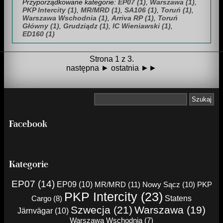
Przyporządkowane kategorie:
EP07 (1)
,
Warszawa (1)
,
PKP Intercity (1)
,
MR/MRD (1)
,
SA106 (1)
,
Toruń (1)
,
Warszawa Wschodnia (1)
,
Arriva RP (1)
,
Toruń
Główny (1)
,
Grudziądz (1)
,
IC Wieniawski (1)
,
ED160 (1)
Strona 1 z 3.
następna ►
ostatnia ►►
Facebook
Kategorie
EP07 (14)
EP09 (10)
MR/MRD (11)
Nowy Sącz (10)
PKP
PKP Intercity (23)
Cargo (8)
Statens
Szwecja (21)
Warszawa (19)
Järnvägar (10)
Warszawa Wschodnia (7)