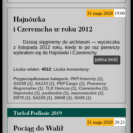
31 maja 2020
19.00
Hajnówka
i Czeremcha w roku 2012
Dzisiaj sięgniemy do archiwum — wycieczka
z listopada 2012 roku, kiedy to po raz pierwszy
wybrałem się do Hajnówki i Czeremchy.
pełna treść
Liczba odsłon:
4012
; Liczba komentarzy:
Przyporządkowane kategorie:
PKP Intercity (1)
,
SA108 (1)
,
SA133 (1)
,
PKP Cargo (1)
,
Przewozy
Regionalne (1)
,
TLK Hańcza (1)
,
Czeremcha (1)
,
Hajnówka (1)
,
podlaskie (1)
,
mazowieckie (1)
,
ER75 (1)
,
SA105 (1)
,
SM48 (1)
,
SU45 (1)
Turkol Podlasie 2019
21 maja 2020
20.21
Pociąg do Walił