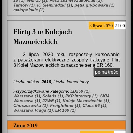
10 (1)
,
WM-15 (1)
,
Pesa 2014N Krakowiak (1)
,
Tarnów (1)
,
IC Siemiradzki (1)
,
pętla grybowska (1)
,
małopolskie (1)
3 lipca 2020
21.00
Flirty 3 w Kolejach
Mazowieckich
2 lipca 2020 roku rozpoczęły kursowanie
z pasażerami elektryczne zespoły trakcyjne Flirt
3 Kolei Mazowieckich oznaczone serią ER 160.
pełna treść
Liczba odsłon:
2616
; Liczba komentarzy:
Przyporządkowane kategorie:
ED250 (1)
,
Warszawa (1)
,
Solaris (1)
,
PKP Intercity (1)
,
SKM
Warszawa (1)
,
27WE (1)
,
Koleje Mazowieckie (1)
,
Choszczówka (1)
,
Freightliner (1)
,
Class 66 (1)
,
Warszawa Praga (1)
,
ER 160 (1)
Zima 2019