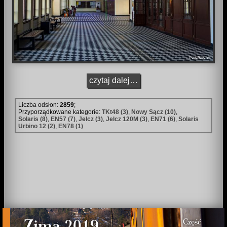
czytaj dalej…
Liczba odsłon:
2859
;
Przyporządkowane kategorie:
TKt48 (3)
,
Nowy Sącz (10)
,
Solaris (8)
,
EN57 (7)
,
Jelcz (3)
,
Jelcz 120M (3)
,
EN71 (6)
,
Solaris
Urbino 12 (2)
,
EN78 (1)
Zima 2019
Część