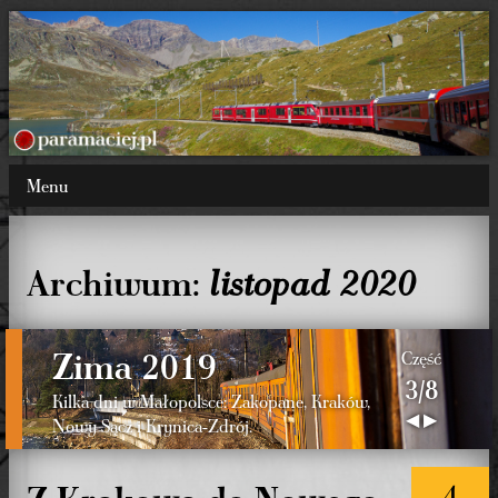
Menu
Archiwum:
listopad 2020
Zima 2019
Część
3/8
Kilka dni w Małopolsce: Zakopane, Kraków,
◀
▶
Nowy Sącz i Krynica-Zdrój.
4
Z Krakowa do Nowego