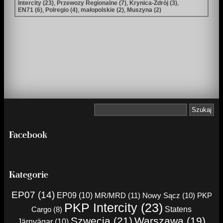
Intercity (23)
,
Przewozy Regionalne (7)
,
Krynica-Zdrój (3)
,
EN71 (6)
,
Polregio (4)
,
małopolskie (2)
,
Muszyna (2)
Facebook
Kategorie
EP07 (14)
EP09 (10)
MR/MRD (11)
Nowy Sącz (10)
PKP
PKP Intercity (23)
Cargo (8)
Statens
Szwecja (21)
Warszawa (19)
Järnvägar (10)