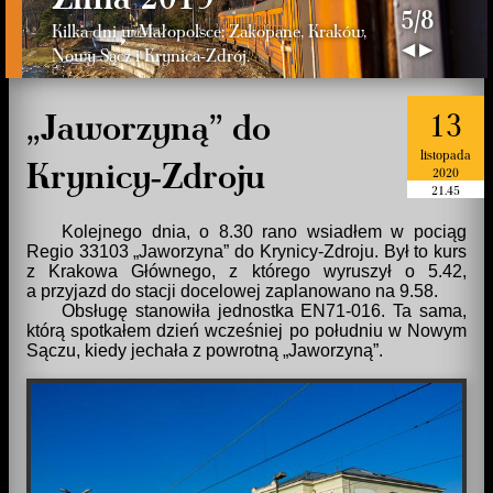
5/8
Kilka dni w Małopolsce: Zakopane, Kraków,
◀
▶
Nowy Sącz i Krynica-Zdrój.
13
„Jaworzyną” do
listopada
Krynicy-Zdroju
2020
21.45
Kolejnego dnia, o 8.30 rano wsiadłem w pociąg
Regio 33103
Jaworzyna
do Krynicy-Zdroju. Był to kurs
z Krakowa Głównego, z którego wyruszył o 5.42,
a przyjazd do stacji docelowej zaplanowano na 9.58.
Obsługę stanowiła jednostka EN71-016. Ta sama,
którą spotkałem dzień wcześniej po południu w Nowym
Sączu, kiedy jechała z powrotną
Jaworzyną
.