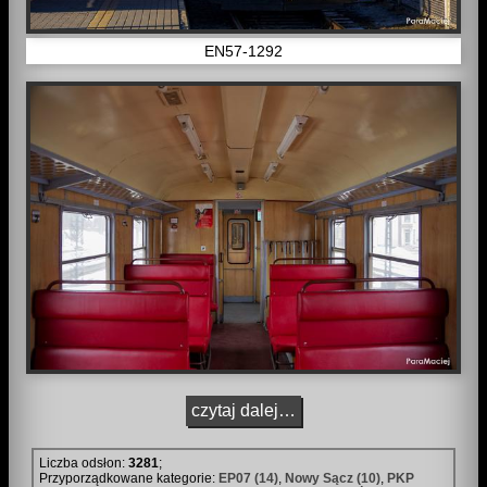
EN57-1292
czytaj dalej…
Liczba odsłon:
3281
;
Przyporządkowane kategorie:
EP07 (14)
,
Nowy Sącz (10)
,
PKP