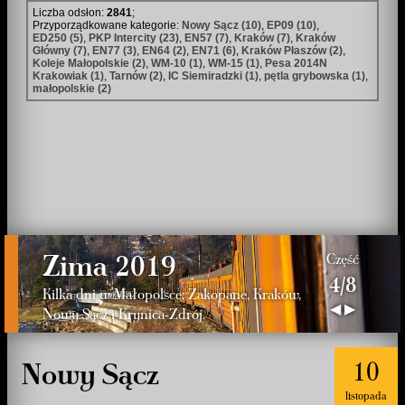
Liczba odsłon:
2841
;
Przyporządkowane kategorie:
Nowy Sącz (10)
,
EP09 (10)
,
ED250 (5)
,
PKP Intercity (23)
,
EN57 (7)
,
Kraków (7)
,
Kraków
Główny (7)
,
EN77 (3)
,
EN64 (2)
,
EN71 (6)
,
Kraków Płaszów (2)
,
Koleje Małopolskie (2)
,
WM-10 (1)
,
WM-15 (1)
,
Pesa 2014N
Krakowiak (1)
,
Tarnów (2)
,
IC Siemiradzki (1)
,
pętla grybowska (1)
,
małopolskie (2)
Zima 2019
Część
4/8
Kilka dni w Małopolsce: Zakopane, Kraków,
◀
▶
Nowy Sącz i Krynica-Zdrój.
10
Nowy Sącz
listopada