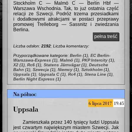
Stockholm C — Malmö C — Berlin Hbf —
Warszawa Wschodnia. Tak, to już ostatnia część
relacji ze Szwecji. Podróż trzema przesiadkami
i dodatkowymi atrakcjami w postaci przeprawy
promowej Trelleborg — Sassnitz i zwiedzania
Berlina.
pełna treść
Liczba odsłon:
2192
; Liczba komentarzy:
Przyporządkowane kategorie:
Berlin (1)
,
EC Berlin-
Warszawa-Express (1)
,
Malmö (1)
,
PKP Intercity (1)
,
X2 (1)
,
Rc6 (1)
,
Statens Järnvägar (1)
,
Deutsche
Bahn (1)
,
Szwecja (1)
,
Niemcy (1)
,
Sztokholm (1)
,
Uppsala (1)
,
Uppsala C (1)
,
Rc4 (1)
,
Stena Line (1)
,
Berlin Night Express (1)
Na północ
6 lipca 2017
19.45
Uppsala
Zamieszkała przez 140 tysięcy ludzi Uppsala
jest czwartym największym miastem Szwecji. Jak