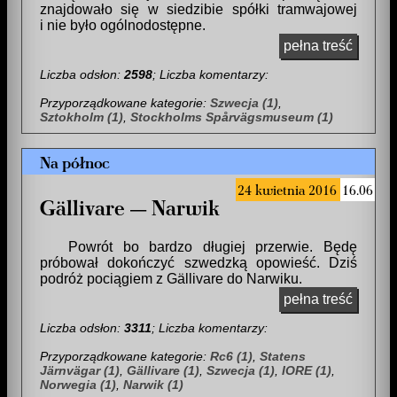
znajdowało się w siedzibie spółki tramwajowej
i nie było ogólnodostępne.
pełna treść
Liczba odsłon:
2598
; Liczba komentarzy:
Przyporządkowane kategorie:
Szwecja (1)
,
Sztokholm (1)
,
Stockholms Spårvägsmuseum (1)
Na północ
24 kwietnia 2016
16.06
Gällivare — Narwik
Powrót bo bardzo długiej przerwie. Będę
próbował dokończyć szwedzką opowieść. Dziś
podróż pociągiem z Gällivare do Narwiku.
pełna treść
Liczba odsłon:
3311
; Liczba komentarzy:
Przyporządkowane kategorie:
Rc6 (1)
,
Statens
Järnvägar (1)
,
Gällivare (1)
,
Szwecja (1)
,
IORE (1)
,
Norwegia (1)
,
Narwik (1)