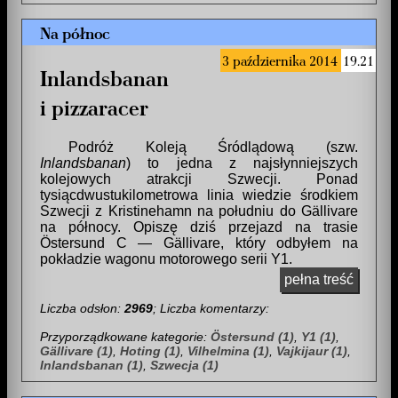
Na północ
3 października 2014
19.21
Inlandsbanan
i pizzaracer
Podróż Koleją Śródlądową (szw.
Inlandsbanan
) to jedna z najsłynniejszych
kolejowych atrakcji Szwecji. Ponad
tysiącdwustukilometrowa linia wiedzie środkiem
Szwecji z Kristinehamn na południu do Gällivare
na północy. Opiszę dziś przejazd na trasie
Östersund C — Gällivare, który odbyłem na
pokładzie wagonu motorowego serii Y1.
pełna treść
Liczba odsłon:
2969
; Liczba komentarzy:
Przyporządkowane kategorie:
Östersund (1)
,
Y1 (1)
,
Gällivare (1)
,
Hoting (1)
,
Vilhelmina (1)
,
Vajkijaur (1)
,
Inlandsbanan (1)
,
Szwecja (1)