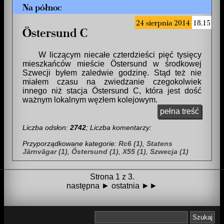
Na północ
24 sierpnia 2014
18.15
Östersund C
W liczącym niecałe czterdzieści pięć tysięcy
mieszkańców mieście Östersund w środkowej
Szwecji byłem zaledwie godzinę. Stąd też nie
miałem czasu na zwiedzanie czegokolwiek
innego niż stacja Östersund C, która jest dość
ważnym lokalnym węzłem kolejowym.
pełna treść
Liczba odsłon:
2742
; Liczba komentarzy:
Przyporządkowane kategorie:
Rc6 (1)
,
Statens
Järnvägar (1)
,
Östersund (1)
,
X55 (1)
,
Szwecja (1)
Strona 1 z 3.
następna ►
ostatnia ►►