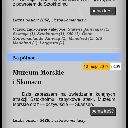
z powrotem do Sztokholmu
pełna treść
Liczba odsłon:
2852
; Liczba komentarzy:
Przyporządkowane kategorie:
Statens Järnvägar (1)
,
Szwecja (1)
,
Sztokholm (1)
,
X40 (1)
,
Östra
Södermanlands Järnväg (1)
,
Mariefred (1)
,
S/S
Mariefred (1)
,
Läggesta (1)
Na północ
13 maja 2017
23.09
Muzeum Morskie
i Skansen
Dziś zapraszam na zwiedzanie kolejnych
atrakcji Sztokholmu: zabytkowe statki, Muzeum
Morskie oraz — oczywiście — Skansen.
pełna treść
Liczba odsłon:
3428
; Liczba komentarzy: