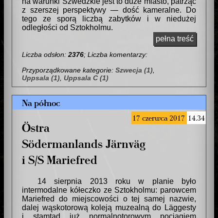
na warunki Szwedzkie jest to duże miasto, patrząc
z szerszej perspektywy — dość kameralne. Do
tego ze sporą liczbą zabytków i w niedużej
odległości od Sztokholmu.
pełna treść
Liczba odsłon:
2376
; Liczba komentarzy:
Przyporządkowane kategorie:
Szwecja (1)
,
Uppsala (1)
,
Uppsala C (1)
Na północ
17 czerwca 2017
14.34
Östra
Södermanlands Järnväg
i S/S Mariefred
14 sierpnia 2013 roku w planie było
intermodalne kółeczko ze Sztokholmu: parowcem
Mariefred do miejscowości o tej samej nazwie,
dalej wąskotorową koleją muzealną do Läggesty
i stamtąd już normalnotorowym pociągiem