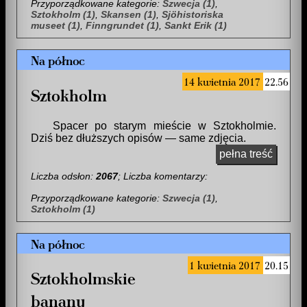
Przyporządkowane kategorie:
Szwecja (1)
,
Sztokholm (1)
,
Skansen (1)
,
Sjöhistoriska
museet (1)
,
Finngrundet (1)
,
Sankt Erik (1)
Na północ
14 kwietnia 2017
22.56
Sztokholm
Spacer po starym mieście w Sztokholmie.
Dziś bez dłuższych opisów — same zdjęcia.
pełna treść
Liczba odsłon:
2067
; Liczba komentarzy:
Przyporządkowane kategorie:
Szwecja (1)
,
Sztokholm (1)
Na północ
1 kwietnia 2017
20.15
Sztokholmskie
banany