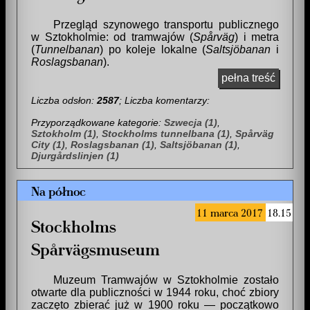
Przegląd szynowego transportu publicznego
w Sztokholmie: od tramwajów (
Spårväg
) i metra
(
Tunnelbanan
) po koleje lokalne (
Saltsjöbanan
i
Roslagsbanan
).
pełna treść
Liczba odsłon:
2587
; Liczba komentarzy:
Przyporządkowane kategorie:
Szwecja (1)
,
Sztokholm (1)
,
Stockholms tunnelbana (1)
,
Spårväg
City (1)
,
Roslagsbanan (1)
,
Saltsjöbanan (1)
,
Djurgårdslinjen (1)
Na północ
11 marca 2017
18.15
Stockholms
Spårvägsmuseum
Muzeum Tramwajów w Sztokholmie zostało
otwarte dla publiczności w 1944 roku, choć zbiory
zaczęto zbierać już w 1900 roku — początkowo