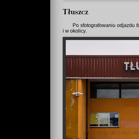
Tłuszcz
Po sfotografowaniu odjazdu
f
i w okolicy.