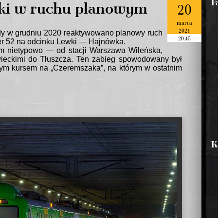
F
ki w ruchu planowym
20
marca
2021
dy w grudniu 2020 reaktywowano planowy ruch
20.45
er 52 na odcinku Lewki — Hajnówka.
m nietypowo — od stacji Warszawa Wileńska,
ieckimi do Tłuszcza. Ten zabieg spowodowany był
owym kursem na
Czeremszaka
, na którym w ostatnim
K