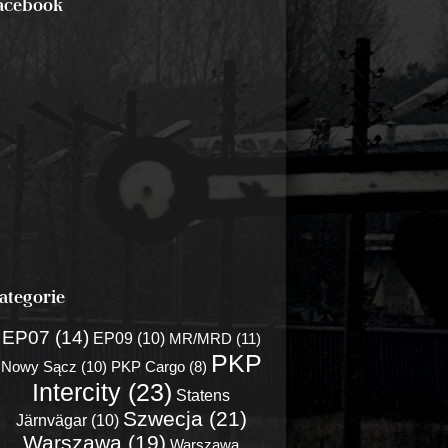
acebook
ategorie
EP07 (14)
EP09 (10)
MR/MRD (11)
PKP
Nowy Sącz (10)
PKP Cargo (8)
Intercity (23)
Statens
Szwecja (21)
Järnvägar (10)
Warszawa (19)
Warszawa