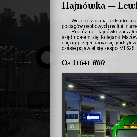
Hajnówka — Lew
Wraz ze zmianą rozkładu jaz
pociągów osobowych na linii num
Podróż do Hajnówki zacząłe
skąd udałem się Kolejami Mazow
chęcią przejechania się podsył
czasie pojawiał się zespół VT628.
Os 11641
R60