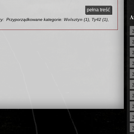
pełna treść
A
zy:
Przyporządkowane kategorie:
Wolsztyn (1)
,
Ty42 (1)
,