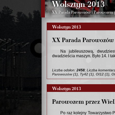
Wolsztyn 2013
XX Parada Parowozów i Parowozem p
Wolsztyn 2013
XX Parada Parowozów
Na jubileuszową, dwudzie
dwadzieścia maszyn. Było 14. I tak 
Liczba odsłon:
2458
; Liczba komentar
Parowozów (1)
,
Ty42 (1)
,
Ol12 (1)
,
Ol
Wolsztyn 2013
Parowozem przez Wiel
Po raz kolejny Towarzystwo 