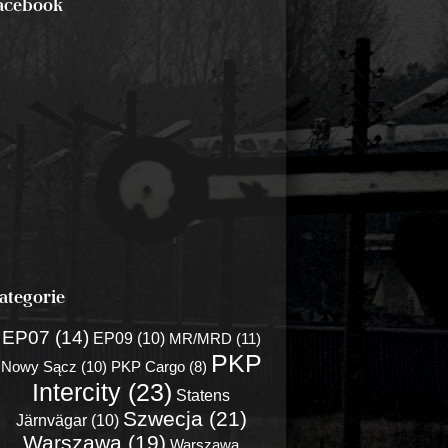
acebook
ategorie
EP07 (14)
EP09 (10)
MR/MRD (11)
PKP
Nowy Sącz (10)
PKP Cargo (8)
Intercity (23)
Statens
Szwecja (21)
Järnvägar (10)
Warszawa (19)
Warszawa