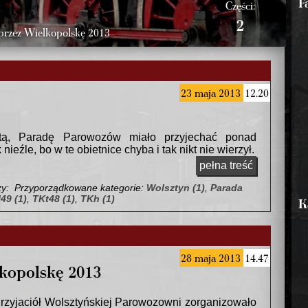
F
Części:
2
rzez Wielkopolskę 2013
23 maja 2013
12.20
stą, Paradę Parowozów miało przyjechać ponad
nieźle, bo w te obietnice chyba i tak nikt nie wierzył.
pełna treść
zy:
Przyporządkowane kategorie:
Wolsztyn (1)
,
Parada
49 (1)
,
TKt48 (1)
,
TKh (1)
K
28 maja 2013
14.47
kopolskę 2013
Przyjaciół Wolsztyńskiej Parowozowni zorganizowało