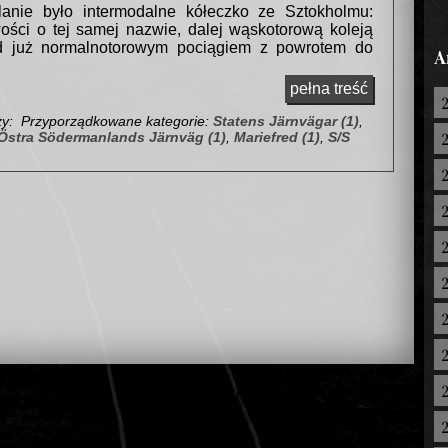
anie było intermodalne kółeczko ze Sztokholmu:
ści o tej samej nazwie, dalej wąskotorową koleją
d już normalnotorowym pociągiem z powrotem do
A
pełna treść
zy:
Przyporządkowane kategorie:
Statens Järnvägar (1)
,
Östra Södermanlands Järnväg (1)
,
Mariefred (1)
,
S/S