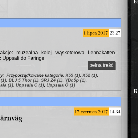
F
1 lipca 2017
23.27
rakcje: muzealna kolej wąskotorowa Lennakatten
 z Uppsali do Faringe.
pełna treść
zy:
Przyporządkowane kategorie:
X55 (1)
,
X52 (1)
,
(1)
,
BLJ 5 Thor (1)
,
SRJ Z4 (1)
,
YBo5p (1)
,
ala (1)
,
Uppsala C (1)
,
Uppsala Ö (1)
K
17 czerwca 2017
14.34
Järnväg