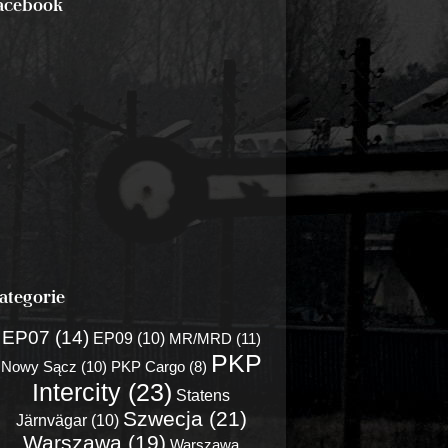
acebook
ategorie
EP07 (14)
EP09 (10)
MR/MRD (11)
PKP
Nowy Sącz (10)
PKP Cargo (8)
Intercity (23)
Statens
Szwecja (21)
Järnvägar (10)
Warszawa (19)
Warszawa