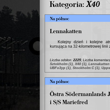
Kategoria:
X40
Na północ
Lennakatten
Kolejny dzień i kolejne at
kursująca na 32-kilometrowej linii
Liczba odsłon:
2225
; Liczba komentar
Sztokholm (1)
,
X40 (1)
,
Lennakatten 
UBFo3yp (1)
,
Stockholm C (1)
,
Upps
Na północ
Östra Södermanlands 
i S/S Mariefred