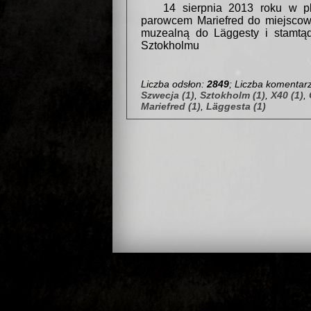
14 sierpnia 2013 roku w pl
parowcem Mariefred do miejscowo
muzealną do Läggesty i stamtą
Sztokholmu
Liczba odsłon:
2849
; Liczba komentar
Szwecja (1)
,
Sztokholm (1)
,
X40 (1)
,
Mariefred (1)
,
Läggesta (1)